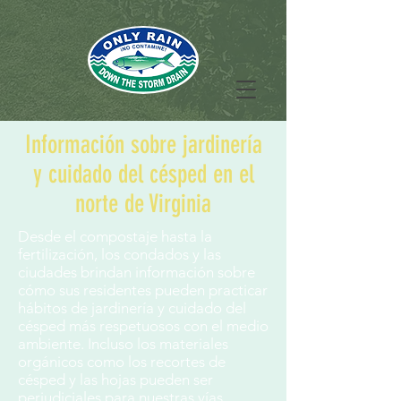
Información sobre jardinería
y cuidado del césped en el
norte de Virginia
Desde el compostaje hasta la
fertilización, los condados y las
ciudades brindan información sobre
cómo sus residentes pueden practicar
hábitos de jardinería y cuidado del
césped más respetuosos con el medio
ambiente. Incluso los materiales
orgánicos como los recortes de
césped y las hojas pueden ser
perjudiciales para nuestras vías