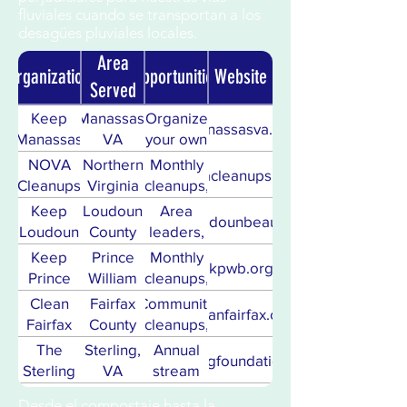
fluviales cuando se transportan a los
desagües pluviales locales.
Area
Organization
Opportunities
Website
Served
Keep
Manassas,
Organize
www.manassasva.gov/kmb
Manassas
VA
your own
Beautiful
cleanups,
NOVA
Northern
Monthly
novacleanups.com
supplies
Cleanups
Virginia
cleanups,
provided
supplies
Keep
Loudoun
Area
keeploudounbeautiful.org
provided,
Loudoun
County
leaders,
social
Beautiful
spring/fall
Keep
Prince
Monthly
kpwb.org
events
(KLB)
cleanups,
Prince
William
cleanups,
after
community
William
County
organize
Clean
Fairfax
Community
cleanups
cleanfairfax.org
engagement
Beautiful
your own,
Fairfax
County
cleanups,
(KPWB)
Dumpster
recycling
The
Sterling,
Annual
sterlingfoundation.org
Days
education,
Sterling
VA
stream
environmental
Foundation
cleanup
City of
Alexandria,
Self-guided
Desde el compostaje hasta la
alexandriava.gov