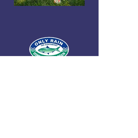
© 2026 por Northern Virginia Clean Water
Partners.
Condado de Fairfax
|
Condado de
Loudoun
|
Condado de Arlington
|
Condado
de Stafford
|
Ciudad de Alejandría
|
Agua
de Fairfax
|
Agua de Loudoun
|
Iglesia de la
ciudad de Falls
|
Pueblo de
Herndon
|
Ciudad de Fairfax
|
Ciudad de