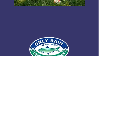
© 2026 por Northern Virginia Clean Water
Partners.
Condado de Fairfax
|
Condado de
Loudoun
|
Condado de Arlington
|
Condado
de Stafford
|
Ciudad de Alejandría
|
Agua
de Fairfax
|
Agua de Loudoun
|
Iglesia de la
ciudad de Falls
|
Pueblo de
Herndon
|
Ciudad de Fairfax
|
Ciudad de