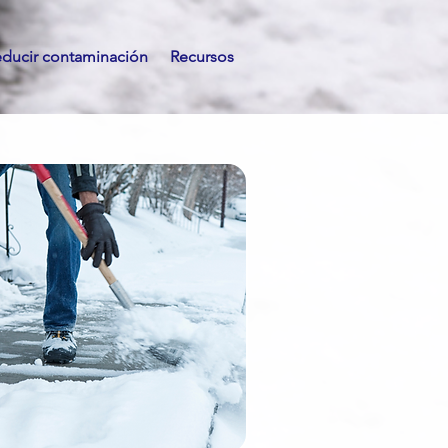
educir contaminación
Recursos