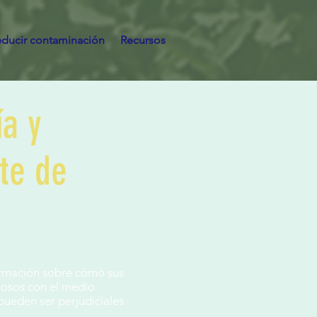
educir contaminación
Recursos
ía y
te de
formación sobre cómo sus
uosos con el medio
pueden ser perjudiciales