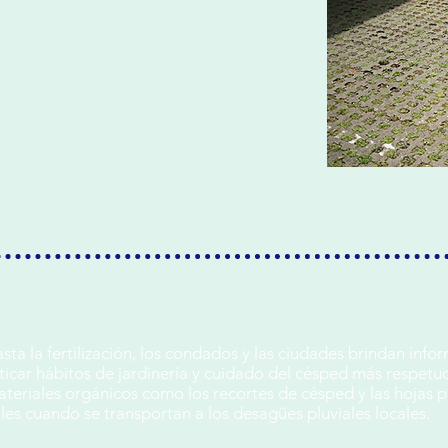
ta la fertilización, los condados y las ciudades brindan inf
ticar hábitos de jardinería y cuidado del césped más respetu
ateriales orgánicos como los recortes de césped y las hojas p
ales cuando se transportan a los desagües pluviales locales.