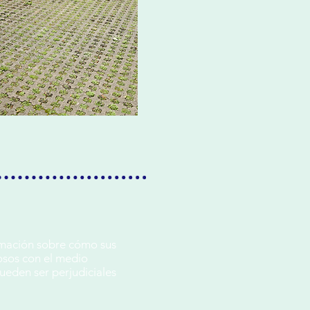
ormación sobre cómo sus
osos con el medio
ueden ser perjudiciales