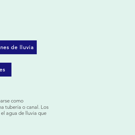
nes de lluvia
es
rearse como
a tubería o canal. Los
e el agua de lluvia que