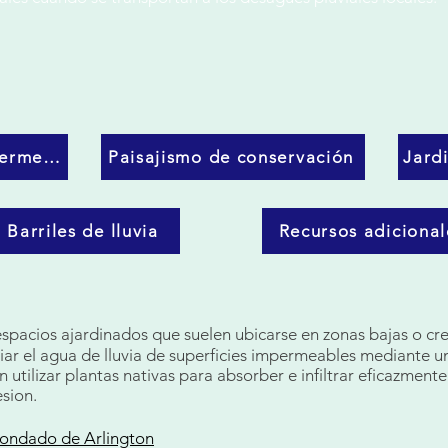
Pavimentos permeables
Paisajismo de conservación
Jardi
Barriles de lluvia
Recursos adicional
espacios ajardinados que suelen ubicarse en zonas bajas o c
ar el agua de lluvia de superficies impermeables mediante un
en utilizar plantas nativas para absorber e infiltrar eficazment
sion.
 condado de Arlington