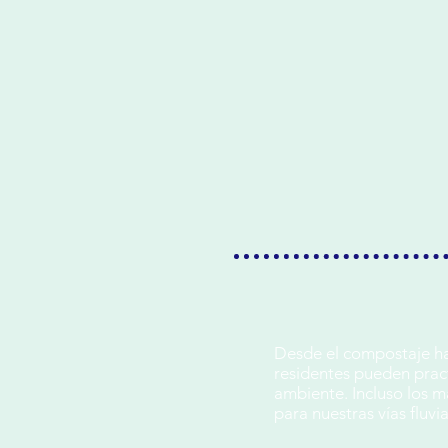
Desde el compostaje has
residentes pueden prac
ambiente. Incluso los m
para nuestras vías fluvi