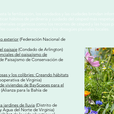
ta la fertilización, los condados y las ciudades brindan inf
ticar hábitos de jardinería y cuidado del césped más respetu
ateriales orgánicos como los recortes de césped y las hojas p
ales cuando se transportan a los desagües pluviales locales.
vo exterior
(Federación Nacional de
l paisaje
(Condado de Arlington)
nciales del paisajismo de
de Paisajismo de Conservación de
osas y los colibríes: Creando hábitats
operativa de Virginia)
 de viviendas de BayScapes para el
(Alianza para la Bahía de
 jardines de lluvia
(Distrito de
y Agua del Norte de Virginia)