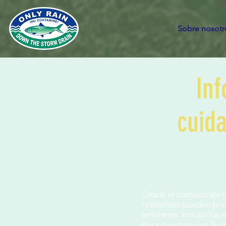
Sobre nosotr
Inf
cuida
Desde el compostaje ha
residentes pueden prac
ambiente. Incluso los 
para nuestras vías fluv