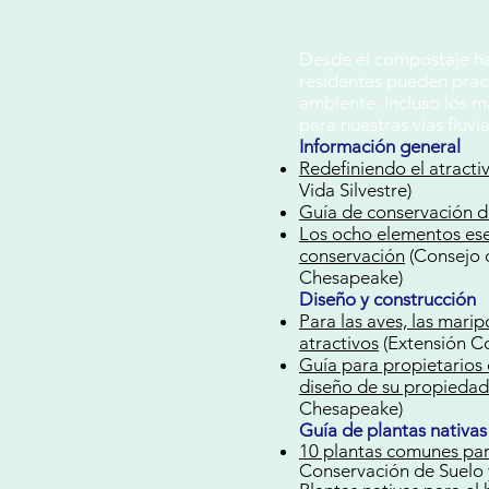
Desde el compostaje has
residentes pueden prac
ambiente. Incluso los m
para nuestras vías fluvi
Información general
Redefiniendo el atracti
Vida Silvestre)
Guía de conservación de
Los ocho elementos ese
conservación
(Consejo 
Chesapeake)
Diseño y construcción
Para las aves, las marip
atractivos
(Extensión Co
Guía para propietarios
diseño de su propiedad
Chesapeake)
Guía de plantas nativas
10 plantas comunes para
Conservación de Suelo 