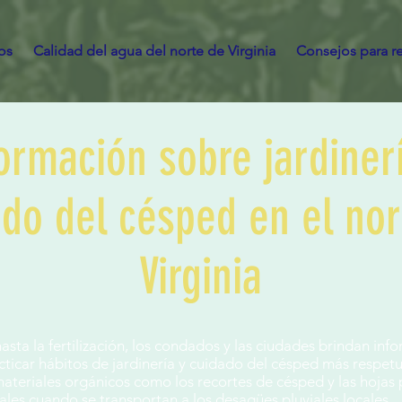
os
Calidad del agua del norte de Virginia
Consejos para r
ormación sobre jardiner
do del césped en el nor
Virginia
sta la fertilización, los condados y las ciudades brindan in
ticar hábitos de jardinería y cuidado del césped más respet
materiales orgánicos como los recortes de césped y las hojas 
iales cuando se transportan a los desagües pluviales locales.