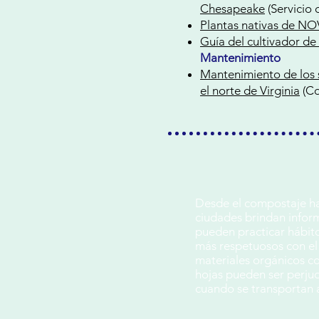
Chesapeake
(Servicio 
Plantas nativas de N
Guía del cultivador de 
Mantenimiento
Mantenimiento de los s
el norte de Virginia
(Co
Desde el compostaje hast
ciudades brindan infor
pueden practicar hábito
más respetuosos con el
materiales orgánicos co
hojas pueden ser perjudi
cuando se transportan a