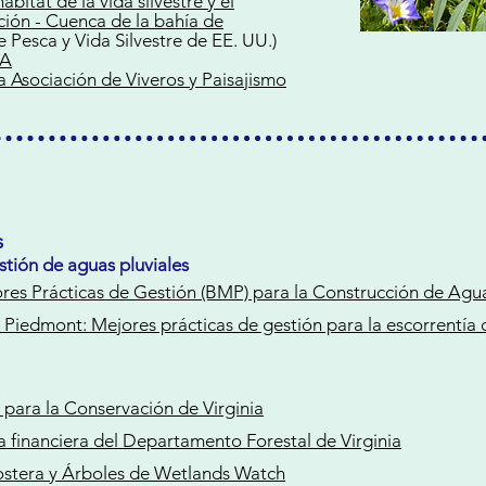
ábitat de la vida silvestre y el
ción - Cuenca de la bahía de
e Pesca y Vida Silvestre de EE. UU.)
VA
la Asociación de Viveros y Paisajismo
s
stión de aguas pluviales
es Prácticas de Gestión (BMP) para la Construcción de Agua
Piedmont: Mejores prácticas de gestión para la escorrentía 
 para la Conservación de Virginia
 financiera del Departamento Forestal de Virginia
ostera y Árboles de Wetlands Watch