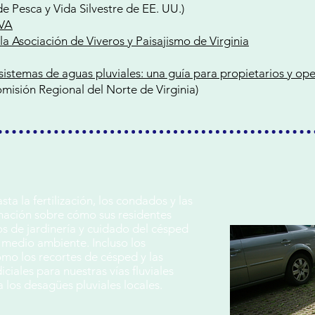
de Pesca y Vida Silvestre de EE. UU.)
OVA
la Asociación de Viveros y Paisajismo de Virginia
istemas de aguas pluviales: una guía para propietarios y op
misión Regional del Norte de Virginia)
a la fertilización, los condados y las
mación sobre cómo sus residentes
s de jardinería y cuidado del césped
 medio ambiente. Incluso los
mo los recortes de césped y las
ciales para nuestras vías fluviales
 los desagües pluviales locales.